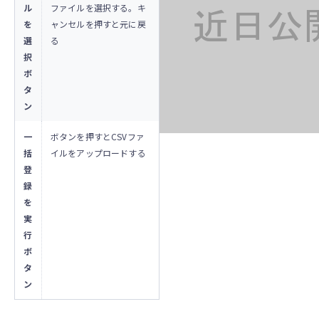
ル
ファイルを選択する。キ
を
ャンセルを押すと元に戻
選
る
択
ボ
タ
ン
一
ボタンを押すとCSVファ
括
イルをアップロードする
登
録
を
実
行
ボ
タ
ン