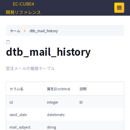
EC-CUBE4
開発リファレンス
ホーム
dtb_mail_history
dtb_mail_history
受注メールの履歴テーブル
カラム名
属性(Doctrine)
説明
id
integer
ID
send_date
datetimetz
mail_subject
string