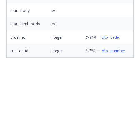
mail_body
text
mail_html_body
text
order_id
integer
外部キー
dtb_order
creator_id
integer
外部キー
dtb_member